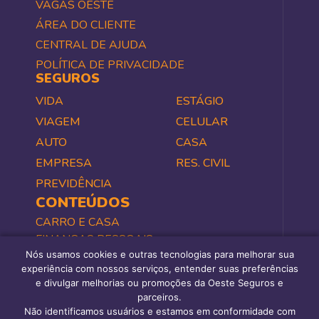
VAGAS OESTE
ÁREA DO CLIENTE
CENTRAL DE AJUDA
POLÍTICA DE PRIVACIDADE
SEGUROS
VIDA
ESTÁGIO
VIAGEM
CELULAR
AUTO
CASA
EMPRESA
RES. CIVIL
PREVIDÊNCIA
CONTEÚDOS
CARRO E CASA
FINANÇAS PESSOAIS
Nós usamos cookies e outras tecnologias para melhorar sua
NEGÓCIOS
experiência com nossos serviços, entender suas preferências
SAÚDE E BEM-ESTAR
e divulgar melhorias ou promoções da Oeste Seguros e
TODOS
parceiros.
PERGUNTAS FREQUENTES
Não identificamos usuários e estamos em conformidade com