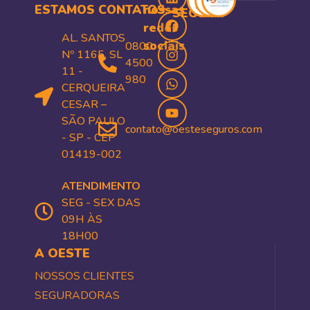
ESTAMOS
CONTATOS
nossas
SEGURA
redes
AL. SANTOS
sociais
0800
Nº 1165, SL
4500
11 -
980
CERQUEIRA
CESAR –
SÃO PAULO
contato@oesteseguros.com
- SP - CEP
01419-002
ATENDIMENTO
SEG - SEX DAS
09H ÀS
18H00
A OESTE
NOSSOS CLIENTES
SEGURADORAS