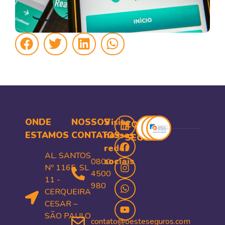
ONDE
NOSSOS
Visite
COMPRA
ESTAMOS
CONTATOS
nossas
SEGURA
redes
AL. SANTOS
sociais
0800
Nº 1165, SL
4500
11 -
980
CERQUEIRA
CESAR –
SÃO PAULO
contato@oesteseguros.com