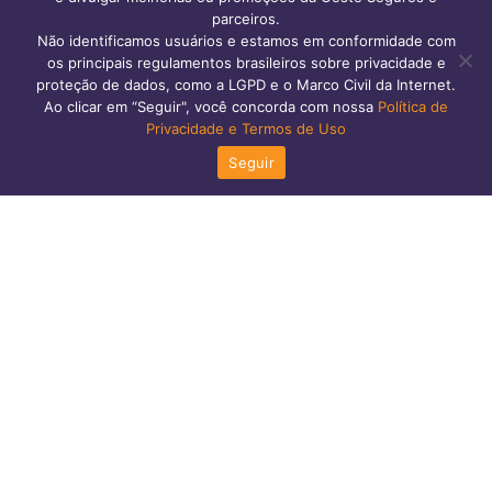
parceiros.
Não identificamos usuários e estamos em conformidade com
os principais regulamentos brasileiros sobre privacidade e
proteção de dados, como a LGPD e o Marco Civil da Internet.
Ao clicar em “Seguir", você concorda com nossa
Política de
Privacidade e Termos de Uso
Seguir
FINANÇAS PESSOAIS
,
TODOS
SEGURO DE VIDA: A PARCELA
AUMENTA TODO ANO?