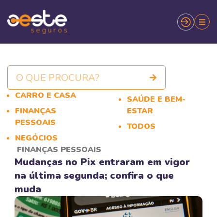
CARRO E CASA
SAÚDE E BEM-
FINANÇAS
ESTAR
PESSOAIS
TODOS
NEGÓCIOS
FINANÇAS PESSOAIS
Mudanças no Pix entraram em vigor
na última segunda; confira o que
muda