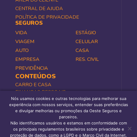
ÁREA DO CLIENTE
CENTRAL DE AJUDA
POLÍTICA DE PRIVACIDADE
SEGUROS
VIDA
ESTÁGIO
VIAGEM
CELULAR
AUTO
CASA
EMPRESA
RES. CIVIL
PREVIDÊNCIA
CONTEÚDOS
CARRO E CASA
FINANÇAS PESSOAIS
Nós usamos cookies e outras tecnologias para melhorar sua
NEGÓCIOS
experiência com nossos serviços, entender suas preferências
SAÚDE E BEM-ESTAR
e divulgar melhorias ou promoções da Oeste Seguros e
TODOS
parceiros.
PERGUNTAS FREQUENTES
Não identificamos usuários e estamos em conformidade com
os principais regulamentos brasileiros sobre privacidade e
proteção de dados, como a LGPD e o Marco Civil da Internet.