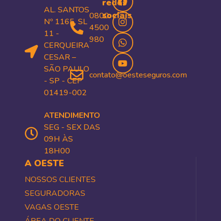
redes
AL. SANTOS
sociais
0800
Nº 1165, SL
4500
11 -
980
CERQUEIRA
CESAR –
SÃO PAULO
contato@oesteseguros.com
- SP - CEP
01419-002
ATENDIMENTO
SEG - SEX DAS
09H ÀS
18H00
A OESTE
NOSSOS CLIENTES
SEGURADORAS
VAGAS OESTE