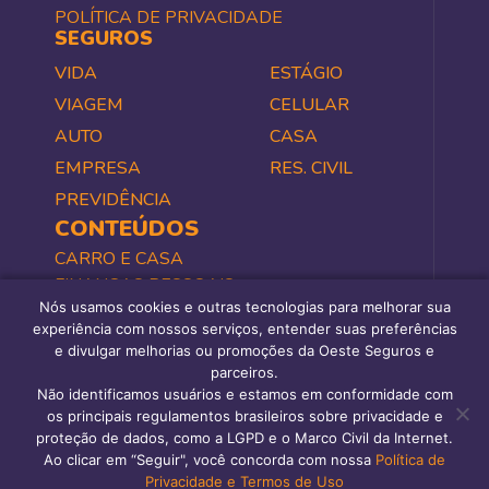
POLÍTICA DE PRIVACIDADE
SEGUROS
VIDA
ESTÁGIO
VIAGEM
CELULAR
AUTO
CASA
EMPRESA
RES. CIVIL
PREVIDÊNCIA
CONTEÚDOS
CARRO E CASA
FINANÇAS PESSOAIS
Nós usamos cookies e outras tecnologias para melhorar sua
NEGÓCIOS
experiência com nossos serviços, entender suas preferências
SAÚDE E BEM-ESTAR
e divulgar melhorias ou promoções da Oeste Seguros e
TODOS
parceiros.
PERGUNTAS FREQUENTES
Não identificamos usuários e estamos em conformidade com
os principais regulamentos brasileiros sobre privacidade e
proteção de dados, como a LGPD e o Marco Civil da Internet.
Ao clicar em “Seguir", você concorda com nossa
Política de
COPYRIGHT 2000 OESTE CORRETORA DE SEGUROS LTDA. V.2R
Privacidade e Termos de Uso